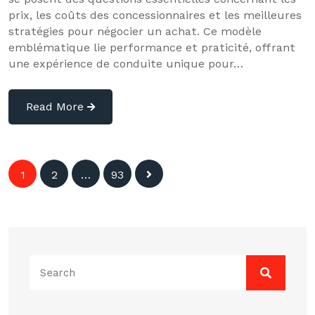
prix, les coûts des concessionnaires et les meilleures
stratégies pour négocier un achat. Ce modèle
emblématique lie performance et praticité, offrant
une expérience de conduite unique pour…
Read More
Navigation
1
2
…
93
des
articles
Search
for: