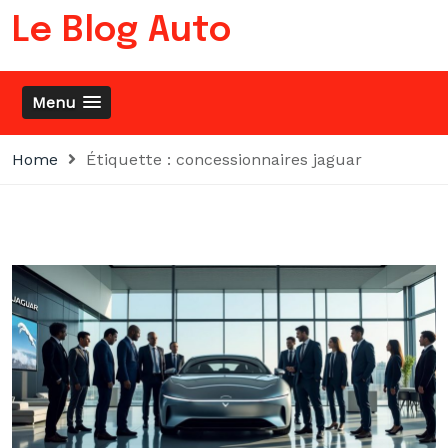
Skip
Le Blog Auto
to
content
Menu
Home
Étiquette :
concessionnaires jaguar