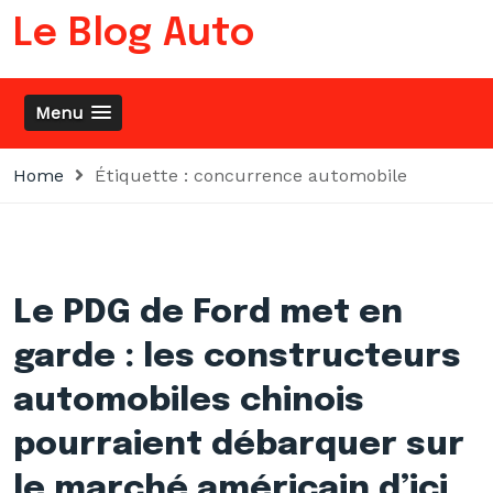
Skip
Le Blog Auto
to
content
Menu
Home
Étiquette :
concurrence automobile
Le PDG de Ford met en
garde : les constructeurs
automobiles chinois
pourraient débarquer sur
le marché américain d’ici