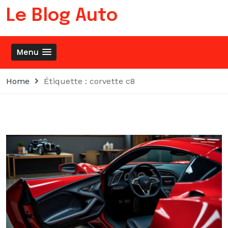
Skip
Le Blog Auto
to
content
Menu
Home
Étiquette :
corvette c8