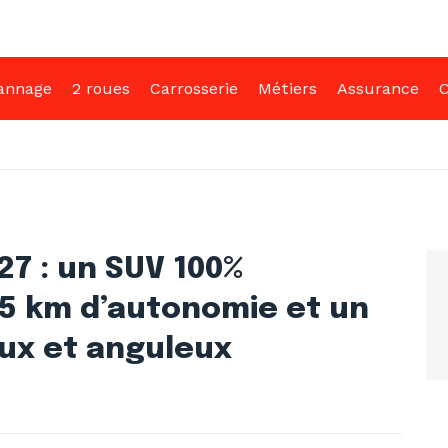
annage
2 roues
Carrosserie
Métiers
Assurance
C
27 : un SUV 100%
15 km d’autonomie et un
ux et anguleux