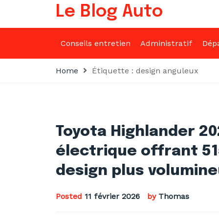
Skip
Le Blog Auto
to
content
Conseils entretien
Administratif
Dép
Home
Étiquette :
design anguleux
Toyota Highlander 20
électrique offrant 5
design plus volumine
Posted
11 février 2026
by
Thomas