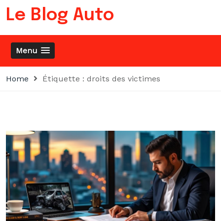
Skip
Le Blog Auto
to
content
Menu
Home
Étiquette :
droits des victimes