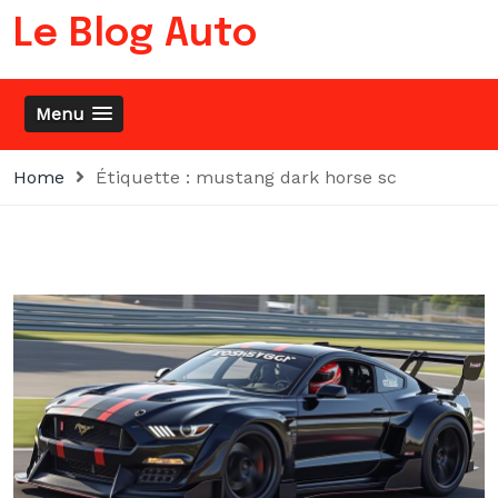
Skip
Le Blog Auto
to
content
Menu
Home
Étiquette :
mustang dark horse sc