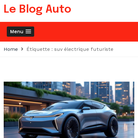
Skip
Le Blog Auto
to
content
Menu
Home
Étiquette :
suv électrique futuriste