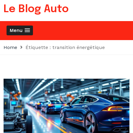
Skip
Le Blog Auto
to
content
Menu
Home
Étiquette :
transition énergétique