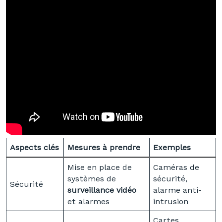
Aspects clés
Mesures à prendre
Exemples
Mise en place de
Caméras de
systèmes de
sécurité,
Sécurité
surveillance vidéo
alarme anti-
et alarmes
intrusion
Cartes