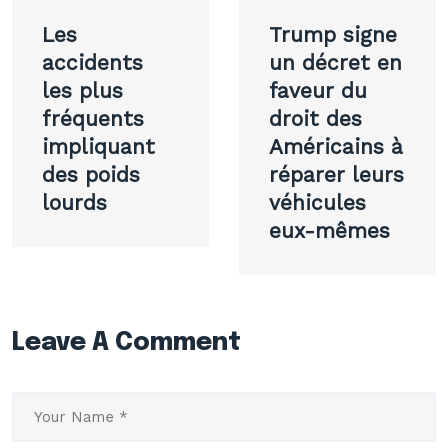
Navigation
Les
Trump signe
de
accidents
un décret en
les plus
faveur du
l’article
fréquents
droit des
impliquant
Américains à
des poids
réparer leurs
lourds
véhicules
eux-mêmes
Leave A Comment