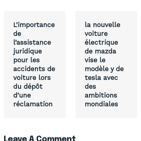
Navigation
L’importance
la nouvelle
de
de
voiture
l’assistance
électrique
l’article
juridique
de mazda
pour les
vise le
accidents de
modèle y de
voiture lors
tesla avec
du dépôt
des
d’une
ambitions
réclamation
mondiales
Leave A Comment