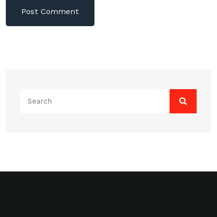
Search
for: