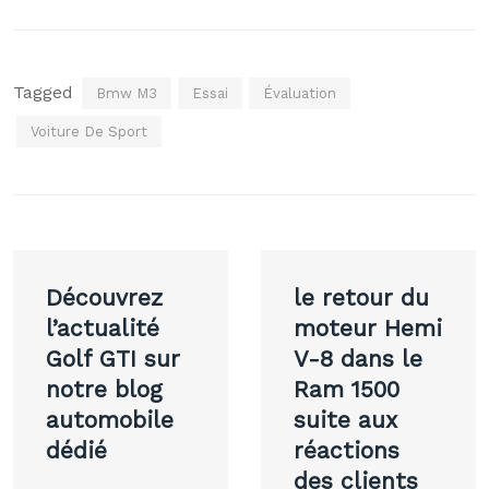
Tagged
Bmw M3
Essai
Évaluation
Voiture De Sport
Navigation
Découvrez
le retour du
de
l’actualité
moteur Hemi
Golf GTI sur
V-8 dans le
l’article
notre blog
Ram 1500
automobile
suite aux
dédié
réactions
des clients