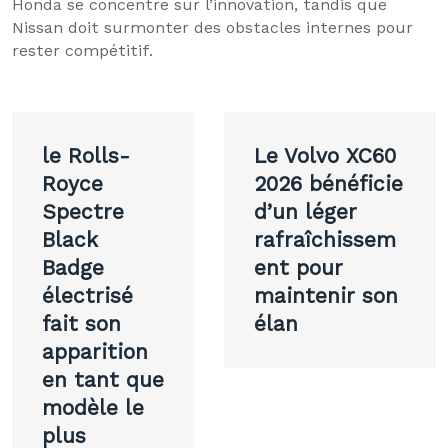
Honda se concentre sur l’innovation, tandis que
Nissan doit surmonter des obstacles internes pour
rester compétitif.
Navigation
le Rolls-
Le Volvo XC60
de
Royce
2026 bénéficie
Spectre
d’un léger
l’article
Black
rafraîchissem
Badge
ent pour
électrisé
maintenir son
fait son
élan
apparition
en tant que
modèle le
plus