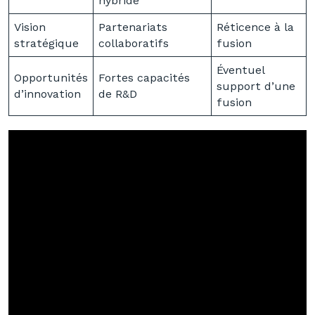
hybride
Vision
Partenariats
Réticence à la
stratégique
collaboratifs
fusion
Éventuel
Opportunités
Fortes capacités
support d’une
d’innovation
de R&D
fusion