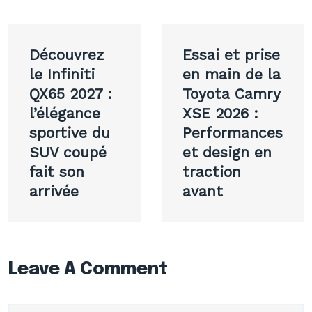
Navigation
Découvrez
Essai et prise
de
le Infiniti
en main de la
QX65 2027 :
Toyota Camry
l’article
l’élégance
XSE 2026 :
sportive du
Performances
SUV coupé
et design en
fait son
traction
arrivée
avant
Leave A Comment