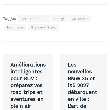
Tagged
Ans D'amérique
Chevy
Collection
Hommage
Stars And Steel
Navigation
Améliorations
Les
de
intelligentes
nouvelles
pour SUV :
BMW X5 et
l’article
préparez vos
iX5 2027
road trips et
débarquent
aventures en
en ville :
plein air
L’art de