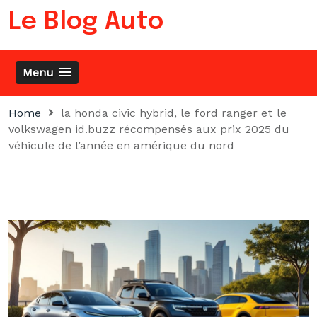
Skip
Le Blog Auto
to
content
Menu
Home
la honda civic hybrid, le ford ranger et le
volkswagen id.buzz récompensés aux prix 2025 du
véhicule de l’année en amérique du nord