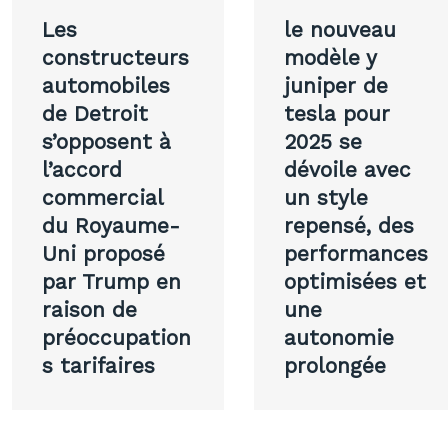
Navigation
Les
le nouveau
de
constructeurs
modèle y
automobiles
juniper de
l’article
de Detroit
tesla pour
s’opposent à
2025 se
l’accord
dévoile avec
commercial
un style
du Royaume-
repensé, des
Uni proposé
performances
par Trump en
optimisées et
raison de
une
préoccupation
autonomie
s tarifaires
prolongée