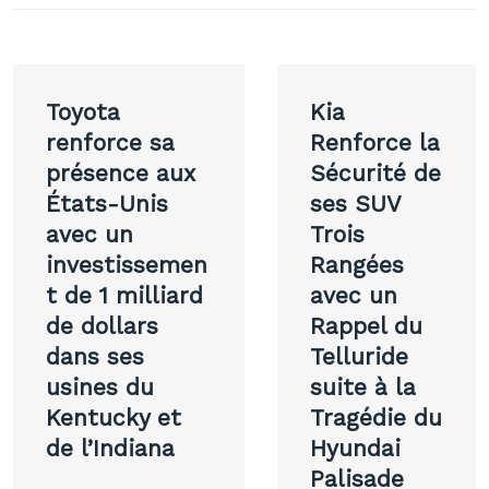
Navigation
Toyota
Kia
de
renforce sa
Renforce la
présence aux
Sécurité de
l’article
États-Unis
ses SUV
avec un
Trois
investissemen
Rangées
t de 1 milliard
avec un
de dollars
Rappel du
dans ses
Telluride
usines du
suite à la
Kentucky et
Tragédie du
de l’Indiana
Hyundai
Palisade