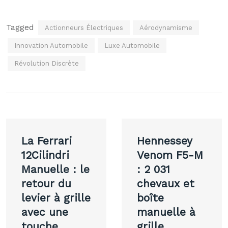
Tagged
Actionneurs Électriques
Aérodynamisme
Innovation Automobile
Luxe Automobile
Révolution Discrète
Navigation
La Ferrari
Hennessey
de
12Cilindri
Venom F5-M
Manuelle : le
: 2 031
l’article
retour du
chevaux et
levier à grille
boîte
avec une
manuelle à
touche
grille