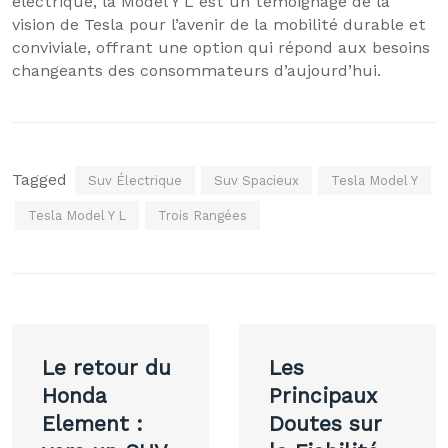
électrique, la Model Y L est un témoignage de la
vision de Tesla pour l’avenir de la mobilité durable et
conviviale, offrant une option qui répond aux besoins
changeants des consommateurs d’aujourd’hui.
Tagged
Suv Électrique
Suv Spacieux
Tesla Model Y
Tesla Model Y L
Trois Rangées
Navigation
Le retour du
Les
de
Honda
Principaux
Element :
Doutes sur
l’article