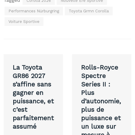
Tagged
Corolla 2026
Nouvelle Ère Sportive
Performances Nürburgring
Toyota Grmn Corolla
Voiture Sportive
Navigation
La Toyota
Rolls-Royce
de
GR86 2027
Spectre
s’affine sans
Series II :
l’article
gagner en
Plus
puissance, et
d’autonomie,
c’est
plus de
parfaitement
puissance et
assumé
un luxe sur
mesure à