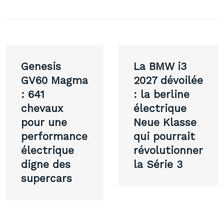
Navigation
Genesis
La BMW i3
de
GV60 Magma
2027 dévoilée
: 641
: la berline
l’article
chevaux
électrique
pour une
Neue Klasse
performance
qui pourrait
électrique
révolutionner
digne des
la Série 3
supercars