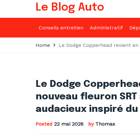
Skip
Le Blog Auto
to
content
Conseils entretien
Administratif
Dép
Home
Le Dodge Copperhead revient en 
Le Dodge Copperhead 
nouveau fleuron SR
audacieux inspiré du
Posted
22 mai 2026
by
Thomas