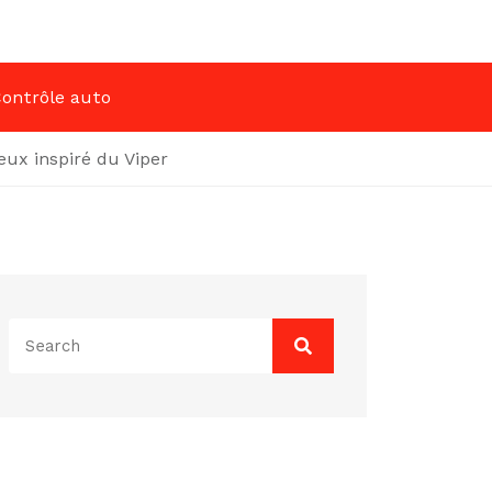
ontrôle auto
ux inspiré du Viper
Search
for: