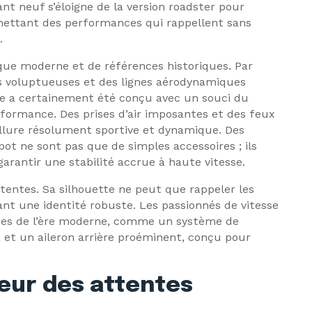
ant neuf s’éloigne de la version roadster pour
omettant des performances qui rappellent sans
.
que moderne et de références historiques. Par
es voluptueuses et des lignes aérodynamiques
le a certainement été conçu avec un souci du
rformance. Des prises d’air imposantes et des feux
allure résolument sportive et dynamique. Des
t ne sont pas que de simples accessoires ; ils
garantir une stabilité accrue à haute vitesse.
ntes. Sa silhouette ne peut que rappeler les
t une identité robuste. Les passionnés de vitesse
ces de l’ère moderne, comme un système de
 et un aileron arrière proéminent, conçu pour
eur des attentes