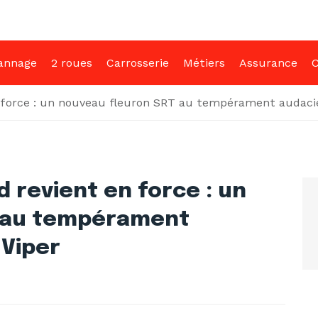
annage
2 roues
Carrosserie
Métiers
Assurance
C
force : un nouveau fleuron SRT au tempérament audacie
revient en force : un
T au tempérament
 Viper