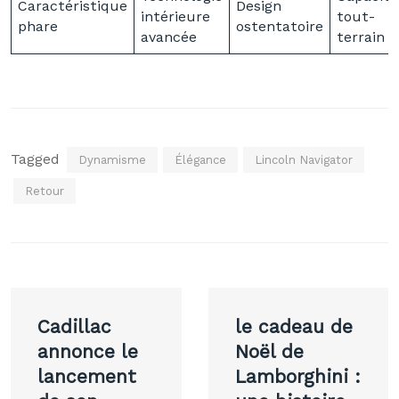
Caractéristique
Design
intérieure
tout-
phare
ostentatoire
avancée
terrain
Tagged
Dynamisme
Élégance
Lincoln Navigator
Retour
Navigation
Cadillac
le cadeau de
de
annonce le
Noël de
lancement
Lamborghini :
l’article