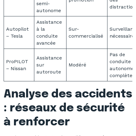
semi-
distraction
autonome
Assistance
Autopilot
à la
Sur-
Surveillan
– Tesla
conduite
commercialisé
nécessaire
avancée
Pas de
Assistance
ProPILOT
conduite
sur
Modéré
– Nissan
autonome
autoroute
complète
Analyse des accidents
: réseaux de sécurité
à renforcer