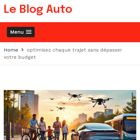
Skip
Le Blog Auto
to
content
Menu
Home
optimisez chaque trajet sans dépasser
votre budget