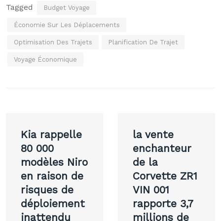
Tagged
Budget Voyage
Économie Sur Les Déplacements
Optimisation Des Trajets
Planification De Trajet
Voyage Économique
Navigation
Kia rappelle
la vente
de
80 000
enchanteur
modèles Niro
de la
l’article
en raison de
Corvette ZR1
risques de
VIN 001
déploiement
rapporte 3,7
inattendu
millions de