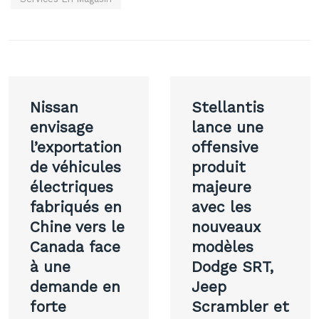
Navigation
Nissan
Stellantis
de
envisage
lance une
l’exportation
offensive
l’article
de véhicules
produit
électriques
majeure
fabriqués en
avec les
Chine vers le
nouveaux
Canada face
modèles
à une
Dodge SRT,
demande en
Jeep
forte
Scrambler et