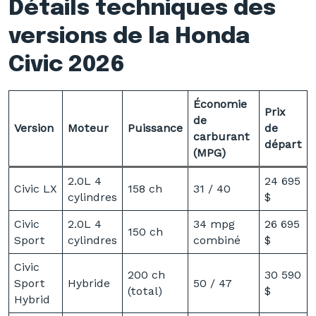
Détails techniques des
versions de la Honda
Civic 2026
Économie
Prix
de
Version
Moteur
Puissance
de
carburant
départ
(MPG)
2.0L 4
24 695
Civic LX
158 ch
31 / 40
cylindres
$
Civic
2.0L 4
34 mpg
26 695
150 ch
Sport
cylindres
combiné
$
Civic
200 ch
30 590
Sport
Hybride
50 / 47
(total)
$
Hybrid