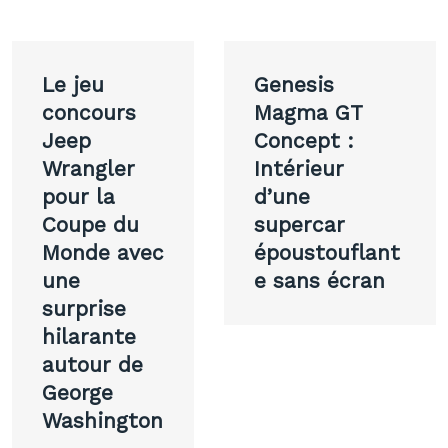
Navigation
Le jeu
Genesis
de
concours
Magma GT
Jeep
Concept :
l’article
Wrangler
Intérieur
pour la
d’une
Coupe du
supercar
Monde avec
époustouflant
une
e sans écran
surprise
hilarante
autour de
George
Washington