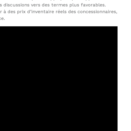
s discussions vers des termes plus favorables.
 à des prix d’inventaire réels des concessionnaires,
ce.