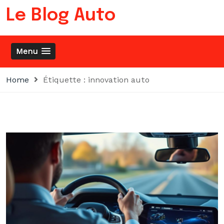
Skip
Le Blog Auto
to
content
Menu
Home
Étiquette :
innovation auto