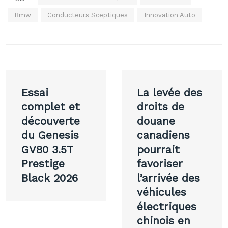
Bmw
Conducteurs Sceptiques
Innovation Auto
Navigation
Essai
La levée des
de
complet et
droits de
découverte
douane
l’article
du Genesis
canadiens
GV80 3.5T
pourrait
Prestige
favoriser
Black 2026
l’arrivée des
véhicules
électriques
chinois en