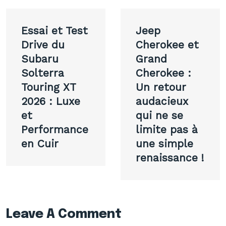
Navigation
Essai et Test
Jeep
de
Drive du
Cherokee et
Subaru
Grand
l’article
Solterra
Cherokee :
Touring XT
Un retour
2026 : Luxe
audacieux
et
qui ne se
Performance
limite pas à
en Cuir
une simple
renaissance !
Leave A Comment