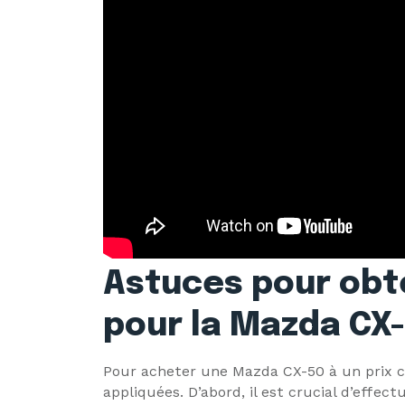
Astuces pour obte
pour la Mazda CX
Pour acheter une Mazda CX-50 à un prix co
appliquées. D’abord, il est crucial d’effec