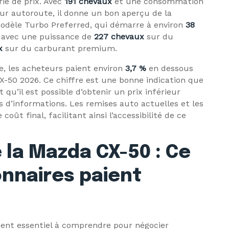
rie de prix. Avec
191 chevaux
et une consommation
ur autoroute, il donne un bon aperçu de la
odèle Turbo Preferred, qui démarre à environ
38
, avec une puissance de
227 chevaux
sur du
x
sur du carburant premium.
e, les acheteurs paient environ
3,7 %
en dessous
CX-50 2026. Ce chiffre est une bonne indication que
 qu’il est possible d’obtenir un prix inférieur
 d’informations. Les remises auto actuelles et les
oût final, facilitant ainsi l’accessibilité de ce
e la Mazda CX-50 : Ce
onnaires paient
ent essentiel à comprendre pour négocier