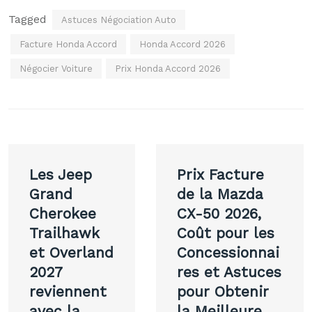
Tagged
Astuces Négociation Auto
Facture Honda Accord
Honda Accord 2026
Négocier Voiture
Prix Honda Accord 2026
Navigation
Les Jeep
Prix Facture
de
Grand
de la Mazda
Cherokee
CX-50 2026,
l’article
Trailhawk
Coût pour les
et Overland
Concessionnai
2027
res et Astuces
reviennent
pour Obtenir
avec la
la Meilleure